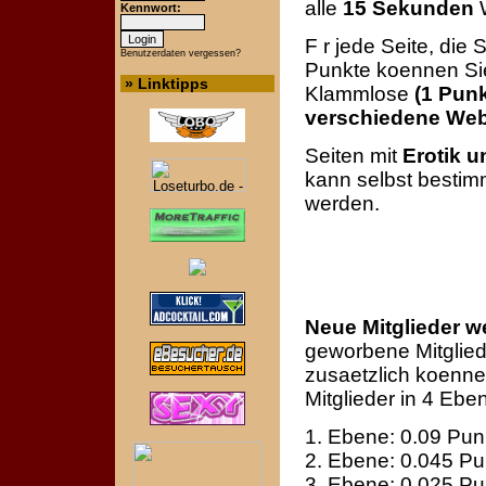
alle
15 Sekunden
W
Kennwort:
F r jede Seite, die
Benutzerdaten vergessen?
Punkte koennen Sie
» Linktipps
Klammlose
(1 Punk
verschiedene Web
Seiten mit
Erotik 
kann selbst bestim
werden.
Neue Mitglieder w
geworbene Mitglie
zusaetzlich koenne
Mitglieder in 4 Ebe
1. Ebene: 0.09 Pun
2. Ebene: 0.045 Pu
3. Ebene: 0.025 Pu