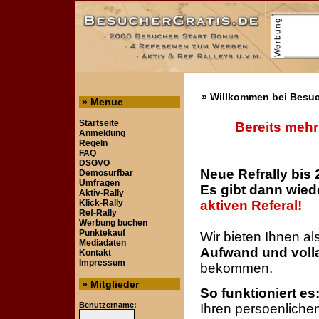
» Willkommen bei Besuc
» Menue
Startseite
Bereits mehr
Anmeldung
Regeln
FAQ
DSGVO
Neue Refrally bis 
Demosurfbar
Umfragen
Es gibt dann wie
Aktiv-Rally
Klick-Rally
aktiven Referal!
Ref-Rally
Werbung buchen
Punktekauf
Wir bieten Ihnen a
Mediadaten
Aufwand und voll
Kontakt
Impressum
bekommen.
» Mitglieder
So funktioniert es
Benutzername:
Ihren persoenliche