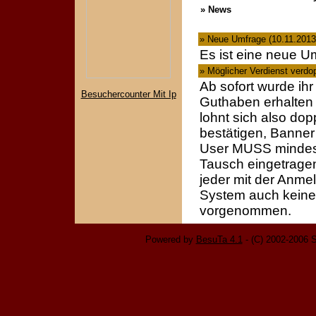
» News
» Neue Umfrage
(10.11.2013
Es ist eine neue Um
» Möglicher Verdienst verdop
Ab sofort wurde ihr
Besuchercounter Mit Ip
Guthaben erhalten
lohnt sich also dop
bestätigen, Banner
User MUSS mindest
Tausch eingetragen
jeder mit der Anme
System auch kein
vorgenommen.
Powered by
BesuTa 4.1
- (C) 2002-2006 S