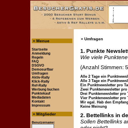
» Umfragen
» Menue
Startseite
1. Punkte Newslet
Anmeldung
Wie viele Punktene
Regeln
FAQ
DSGVO
(Anzahl Stimmen: 
Demosurfbar
Umfragen
Alle 2 Tage ein Punktnewsl
Aktiv-Rally
Alle 3 Tage ein Punktnewsl
Klick-Rally
Ein Punktnewsletter pro T
Ref-Rally
Zwei Punktenewsletter pro
Werbung buchen
Punktekauf
Drei Punktenewsletter pro 
Mediadaten
Vier Punktenewsletter pro 
Kontakt
Mir egal. Hab den Empfang 
Impressum
Keine Meinung
» Mitglieder
2. Bettellinks in d
Sollen Bettellinks a
Benutzername:
oder nicht?