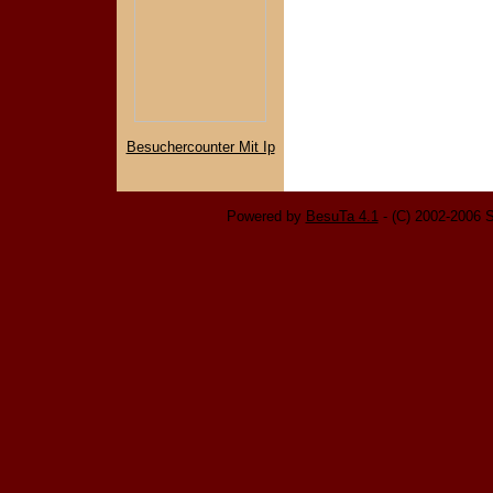
Besuchercounter Mit Ip
Powered by
BesuTa 4.1
- (C) 2002-2006 S